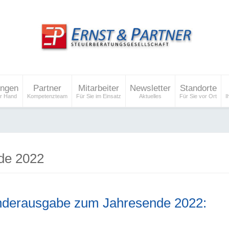
ungen
Partner
Mitarbeiter
Newsletter
Standorte
er Hand
Kompetenzteam
Für Sie im Einsatz
Aktuelles
Für Sie vor Ort
I
de 2022
onderausgabe zum Jahresende 2022: