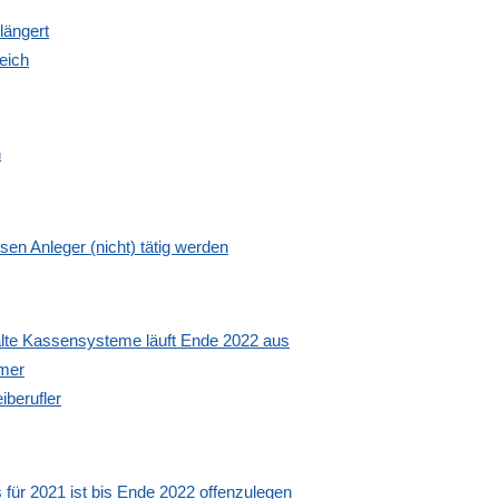
längert
eich
n
sen Anleger (nicht) tätig werden
 alte Kassensysteme läuft Ende 2022 aus
hmer
berufler
für 2021 ist bis Ende 2022 offenzulegen