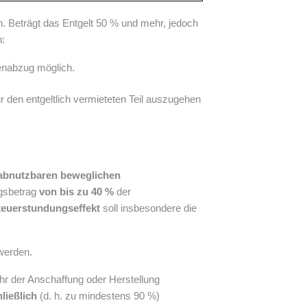
. Beträgt das Entgelt 50 % und mehr, jedoch
:
tenabzug möglich.
ür den entgeltlich vermieteten Teil auszugehen
abnutzbaren beweglichen
gsbetrag
von bis zu 40 %
der
teuerstundungseffekt
soll insbesondere die
werden.
r der Anschaffung oder Herstellung
ließlich
(d. h. zu mindestens 90 %)