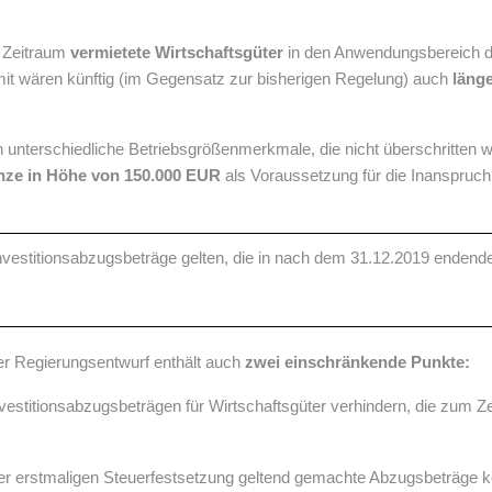
m Zeitraum
vermietete Wirtschaftsgüter
in den Anwendungsbereich d
mit wären künftig (im Gegensatz zur bisherigen Regelung) auch
länge
n unterschiedliche Betriebsgrößenmerkmale, die nicht überschritten wer
enze in Höhe von 150.000 EUR
als Voraussetzung für die Inanspruc
nvestitionsabzugsbeträge gelten, die in nach dem 31.12.2019 endend
er Regierungsentwurf enthält auch
zwei einschränkende Punkte:
vestitionsabzugsbeträgen für Wirtschaftsgüter verhindern, die zum 
r erstmaligen Steuerfestsetzung geltend gemachte Abzugsbeträge kö