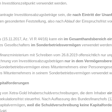
 Investitionszeitpunkt verwendet werden.
antragte Investitionsabzugsbeträge sein, die
nach Eintritt der Unan
gen gesonderten Feststellung, also nach Ablauf der Einspruchsfrist
(15.11.2017, Az. VI R 44/16) kann ein
im Gesamthandsbereich ein
nes Gesellschafters
im Sonderbetriebsvermögen
verwendet werden
nanzministerium mit Schreiben vom 26.8.2019 offensichtlich nur unge
chnung von Investitionsabzugsbeträgen
nur in dem Vermögensbere
 Sonderbetriebsvermögen eines Mitunternehmers einer Personengesel
eses Mitunternehmers in seinem Sonderbetriebsvermögen verwendet w
apitalforderungen
 von Xetra-Gold Inhaberschuldverschreibungen, die dem Inhaber
ei
ekulationsfrist steuerfrei. Nach Auffassung des Bundesfinanzhofs (12
Kapitalvermögen
, weil die Schuldverschreibung keine Kapitalforde
Gold.