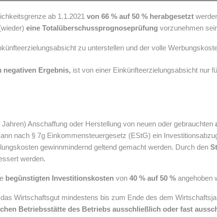
lichkeitsgrenze ab 1.1.2021
von 66 % auf 50 % herabgesetzt
werden
 (wieder)
eine Totalüberschussprognoseprüfung
vorzunehmen sein
inkünfteerzielungsabsicht zu unterstellen und der volle Werbungskos
 negativen Ergebnis,
ist von einer Einkünfteerzielungsabsicht nur f
rei Jahren) Anschaffung oder Herstellung von neuen oder gebrauchten
ann nach § 7g Einkommensteuergesetz (EStG) ein Investitionsabzu
ellungskosten gewinnmindernd geltend gemacht werden. Durch den
S
bessert werden.
ie
begünstigten Investitionskosten
von
40 % auf 50 %
angehoben 
das Wirtschaftsgut mindestens bis zum Ende des dem Wirtschaftsjah
schen Betriebsstätte des Betriebs
ausschließlich oder fast aussch