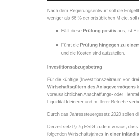
Nach dem Regierungsentwurf soll die Entgelt
weniger als 66 % der ortsüblichen Miete, soll
Fällt diese
Prüfung positiv
aus, ist E
Führt die
Prüfung hingegen zu einem
und die Kosten sind aufzuteilen.
Investitionsabzugsbetrag
Für die künftige (Investitionszeitraum von d
Wirtschaftsgütern des Anlagevermögens
k
voraussichtlichen Anschaffungs- oder Herst
Liquidität kleinerer und mittlerer Betriebe ver
Durch das Jahressteuergesetz 2020 sollen d
Derzeit setzt § 7g EStG zudem voraus, dass 
folgenden Wirtschaftsjahres
in einer inländi