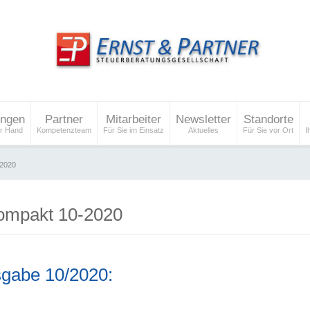
ungen
Partner
Mitarbeiter
Newsletter
Standorte
er Hand
Kompetenzteam
Für Sie im Einsatz
Aktuelles
Für Sie vor Ort
I
-2020
ompakt 10-2020
sgabe 10/2020: