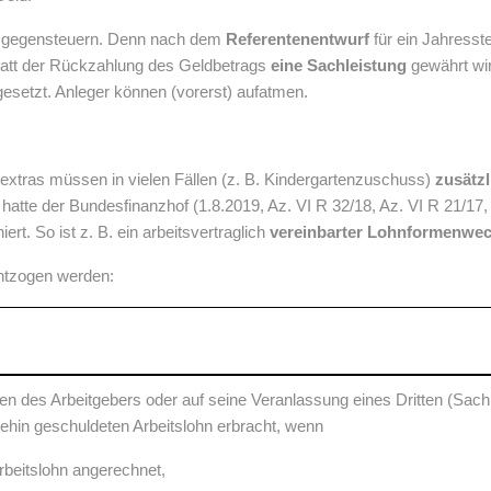
un gegensteuern. Denn nach dem
Referentenentwurf
für ein Jahresst
tatt der Rückzahlung des Geldbetrags
eine Sachleistung
gewährt wi
esetzt. Anleger können (vorerst) aufatmen.
sextras müssen in vielen Fällen (z. B. Kindergartenzuschuss)
zusätz
n hatte der Bundesfinanzhof (1.8.2019, Az. VI R 32/18, Az. VI R 21/17
rt. So ist z. B. ein arbeitsvertraglich
vereinbarter Lohnformenwec
ntzogen werden:
n des Arbeitgebers oder auf seine Veranlassung eines Dritten (Sac
ehin geschuldeten Arbeitslohn erbracht, wenn
Arbeitslohn angerechnet,