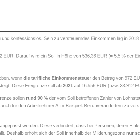
edig und konfessionslos. Sein zu versteuerndes Einkommen lag in 201
2 EUR. Darauf wird ein Soli in Höhe von 536,36 EUR (= 5,5 % der 
hoben, wenn
die tarifliche Einkommensteuer
den Betrag von 972 EU
igt. Diese Freigrenze soll
ab 2021
auf 16.956 EUR (bzw. 33.912 E
grenze sollen
rund 90 %
der vom Soli betroffenen Zahler von Lohnst
lt auch für den Arbeitnehmer A im Beispiel. Bei unverändertem zu v
angepasst werden. Diese verhindert, dass bei Personen, deren Ein
fällt. Deshalb erhöht sich der Soli innerhalb der Milderungszone
nur sc