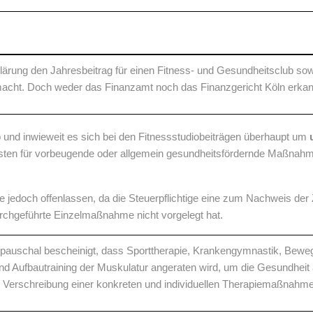
erklärung den Jahresbeitrag für einen Fitness- und Gesundheitsclub s
acht. Doch weder das Finanzamt noch das Finanzgericht Köln erkann
ob und inwieweit es sich bei den Fitnessstudiobeiträgen überhaupt um
sten für vorbeugende oder allgemein gesundheitsfördernde Maßnahm
e jedoch offenlassen, da die Steuerpflichtige eine zum Nachweis der 
urchgeführte Einzelmaßnahme nicht vorgelegt hat.
zt pauschal bescheinigt, dass Sporttherapie, Krankengymnastik, B
und Aufbautraining der Muskulatur angeraten wird, um die Gesundheit
e Verschreibung einer konkreten und individuellen Therapiemaßnahme