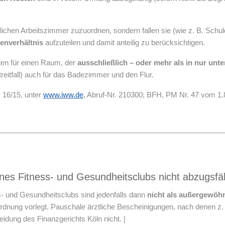
ichen Arbeitszimmer zuzuordnen, sondern fallen sie (wie z. B. Schu
enverhältnis
aufzuteilen und damit anteilig zu berücksichtigen.
sten für einen Raum, der
ausschließlich – oder mehr als in nur un
treitfall) auch für das Badezimmer und den Flur.
 16/15, unter
www.iww.de
, Abruf-Nr. 210300; BFH, PM Nr. 47 vom 1.
es Fitness- und Gesundheitsclubs nicht abzugsfä
- und Gesundheitsclubs sind jedenfalls dann
nicht als außergewöhn
rordnung vorlegt. Pauschale ärztliche Bescheinigungen, nach denen 
idung des Finanzgerichts Köln nicht. |