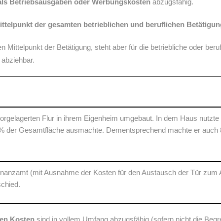
 als Betriebsausgaben oder Werbungskosten
abzugsfähig.
ittelpunkt der gesamten betrieblichen und beruflichen Betätigun
 Mittelpunkt der Betätigung, steht aber für die betriebliche oder beruf
 abziehbar.
orgelagerten Flur in ihrem Eigenheim umgebaut. In dem Haus nutzte
8,43 % der Gesamtfläche ausmachte. Dementsprechend machte er auch
nanzamt (mit Ausnahme der Kosten für den Austausch der Tür zum Ar
schied.
den Kosten
sind in vollem Umfang abzugsfähig (sofern nicht die Be