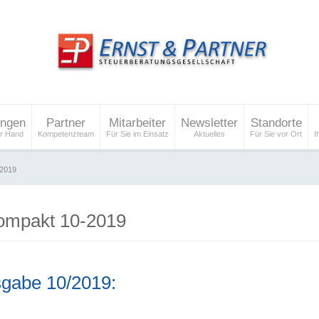
ungen
Partner
Mitarbeiter
Newsletter
Standorte
er Hand
Kompetenzteam
Für Sie im Einsatz
Aktuelles
Für Sie vor Ort
I
-2019
ompakt 10-2019
sgabe 10/2019: