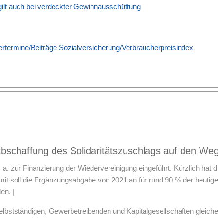
 gilt auch bei verdeckter Gewinnausschüttung
termine/Beiträge Sozialversicherung/Verbraucherpreisindex
abschaffung des Solidaritätszuschlags auf den We
u. a. zur Finanzierung der Wiedervereinigung eingeführt. Kürzlich hat
t soll die Ergänzungsabgabe von 2021 an für rund 90 % der heutigen Z
en. |
 Selbstständigen, Gewerbetreibenden und Kapitalgesellschaften gleic